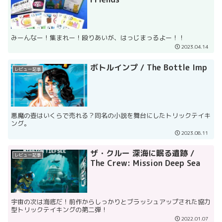
みーんなー！集まれー！殴りあいが、はっじまっるよー！！
2023.04.14
ボトルインプ / The Bottle Imp
レビュー記事
悪魔の壺はいくらで売れる？同名の小説を舞台にしたトリックテイキ
ング。
2023.08.11
ザ・クルー 深海に眠る遺跡 /
レビュー記事
The Crew: Mission Deep Sea
宇宙の次は海底だ！前作からしっかりとブラッシュアップされた協力
型トリックテイキングの第二弾！
2022.01.07