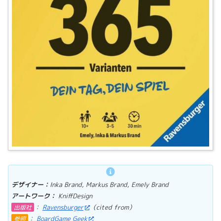
デザイナー：
Inka Brand, Markus Brand, Emely Brand
アートワーク：
KniffDesign
：
Ravensburger
（cited from）
出版社
：
BoardGame Geek
参照