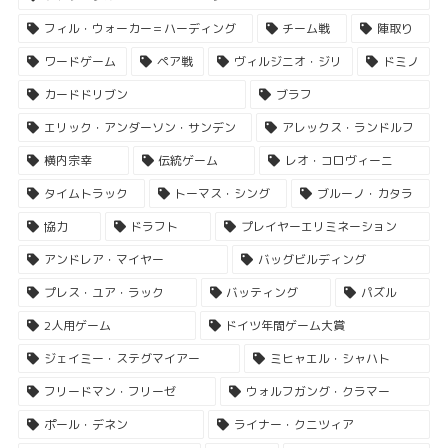
フィル・ウォーカー＝ハーディング
チーム戦
陣取り
ワードゲーム
ペア戦
ヴィルジニオ・ジリ
ドミノ
カードドリブン
ブラフ
エリック・アンダーソン・サンデン
アレックス・ランドルフ
横内宗幸
伝統ゲーム
レオ・コロヴィーニ
タイムトラック
トーマス・シング
ブルーノ・カタラ
協力
ドラフト
プレイヤーエリミネーション
アンドレア・マイヤー
バッグビルディング
プレス・ユア・ラック
バッティング
パズル
2人用ゲーム
ドイツ年間ゲーム大賞
ジェイミー・ステグマイアー
ミヒャエル・シャハト
フリードマン・フリーゼ
ウォルフガング・クラマー
ポール・デネン
ライナー・クニツィア