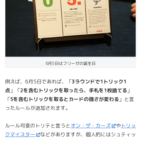
6月5日はフリーゼの誕生日
例えば、6月5日であれば、「
3ラウンドで1トリック1
点
」「
2を含むトリックを取ったら、手札を1枚捨てる
」
「
5を含むトリックを取るとカードの強さが変わる
」と言
ったルールが追加されます。
ルール可変のトリテと言うと
オン・ザ・カーズ
や
トリッ
クマイスター
などがありますが、個人的にはシュティッ