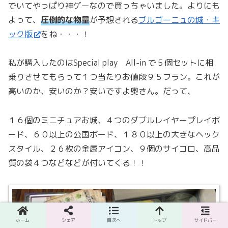
でいてやっぱり神ゲーなので買っちゃいました。よりにも
よって、
圧倒的な物量
が予想される
ブルゴーニュの城・キ
ック版
をね・・・！
私が購入したのはSpecial play All-in で５個セットに相
乗りさせてもらって１つ当たりお値段９５フラン。これが
高いのか、安いのか？安いですよ奥さん。だって、
１６個のミニチュアお城、４つのダブルレイヤープレイボ
ード、６０以上の公国ボード、１８０以上の大きなヘック
スタイル、２６枚の金属アイコン、９個のサイコロ、高品
質の袋４つなどなどが付いてくる！！
ホーム
シェア
目次へ
トップ
サイドバー