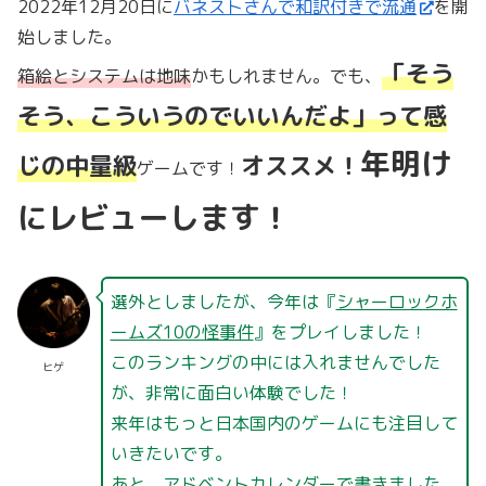
2022年12月20日に
バネストさんで和訳付きで流通
を開
始しました。
「そう
箱絵とシステムは地味
かもしれません。でも、
そう、こういうのでいいんだよ」って感
年明け
じの中量級
オススメ！
ゲームです！
にレビューします！
選外としましたが、今年は『
シャーロックホ
ームズ10の怪事件
』をプレイしました！
このランキングの中には入れませんでした
ヒゲ
が、非常に面白い体験でした！
来年はもっと日本国内のゲームにも注目して
いきたいです。
あと、アドベントカレンダーで書きました