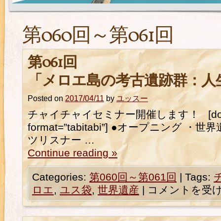
第060回～第061回
第061回
「メロエ島の考古遺跡群：人
Posted on
2017/04/11
by
ユッスー
チャイチャイセミナー開催します！ [downlo
format=”tabitabi”] ●オープニング
ツリスナー …
Continue reading
»
Categories:
第060回～第061回
|
Tags:
ロエ
,
ユス袋
,
世界遺産
|
コメントを受