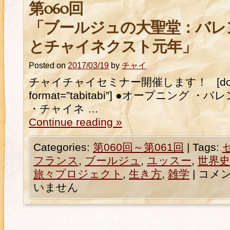
第060回
「ブールジュの大聖堂：バレ
とチャイネクスト元年」
Posted on
2017/03/19
by
チャイ
チャイチャイセミナー開催します！ [downlo
format=”tabitabi”] ●オープニング
・チャイネ …
Continue reading
»
Categories:
第060回～第061回
|
Tags:
フランス
,
ブールジュ
,
ユッスー
,
世界史
旅々プロジェクト
,
生き方
,
雑学
|
コメ
いません