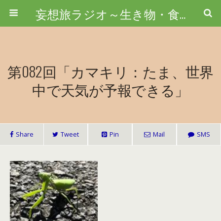
妄想旅ラジオ～生き物・食べ物・調べ物～
第082回「カマキリ：たま、世界
中で天気が予報できる」
Share
Tweet
Pin
Mail
SMS