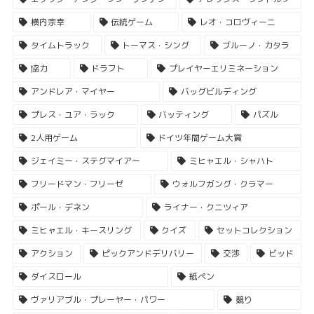
横内宗幸
伝統ゲーム
レオ・コロヴィーニ
タイムトラック
トーマス・シング
ブルーノ・カタラ
協力
ドラフト
プレイヤーエリミネーション
アンドレア・マイヤー
バッグビルディング
プレス・ユア・ラック
バッティング
パズル
2人用ゲーム
ドイツ年間ゲーム大賞
ジェイミー・ステグマイアー
ミヒャエル・シャハト
フリードマン・フリーゼ
ウォルフガング・クラマー
ポール・デネン
ライナー・クニツィア
ミヒャエル・キースリング
クイズ
セットコレクション
アクション
ピックアンドデリバリー
交渉
ビッド
ダイスロール
紙ペン
ヴァリアブル・プレーヤー・パワー
競り