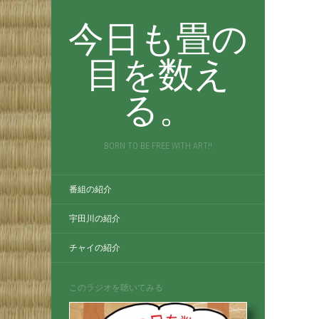
今日も畳の
目を数え
る。
BORN TO BE FREE WITH ART!!
番組の紹介
宇田川の紹介
チャイの紹介
このラジオを聴いてみる