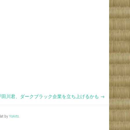
 宇田川君、ダークブラック企業を立ち上げるかも
→
lat by
YoArts
.