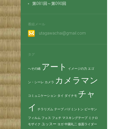
第081回～第090回
番組メール
utagawachai@gmail.com
タグ
アート
へその緒
イメージの力
エゴ
カメラマン
ン・シーレ
カメラ
チャ
コミュニケーション
タイ
ダイナモ
イ
チラリズム
テープ
バドミントン
ビーサン
フィルム
フェス
フェチ
マスキングテープ
ミクロ
ユッスー
モザイク
ヨガ
中園礼二
仮面ライダー