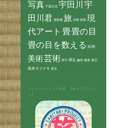
写真
宇田川
宇
千葉正也
田川君
旅
現
屋根裏
泥棒
猿島
代アート
畳
畳の目
畳の目を数える
絵画
芸術
美術
裸足
苗字
趣味
鎌倉
風呂
風車ダイナモ
香水
インターネットラジオ局 【旅々プロジェク
ト】