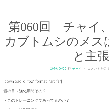
第060回 チャイ
カブトムシのメス
と主
第
2019/06/20
BY
チャイ
·
コメントを受
060
回
[download id=”62″ format=”artlife”]
チ
ャ
畳の目～強化期間その２
イ、
女
・このトレーニングであってるのか？
性
の