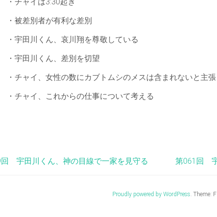
・チャイは3:30起き
数
に
・被差別者が有利な差別
カ
ブ
・宇田川くん、哀川翔を尊敬している
ト
ム
・宇田川くん、差別を切望
シ
の
メ
・チャイ、女性の数にカブトムシのメスは含まれないと主張
ス
は
・チャイ、これからの仕事について考える
含
ま
れ
な
い
と
主
59回 宇田川くん、神の目線で一家を見守る
第061回
張
は
Proudly powered by WordPress
. Theme: F